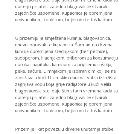
obitelji i prijatelji zajedno blagovali te stvarali
zajedničke uspomene. Kupaonica je opremljena
umivaonikom, toaletom, bojlerom te tuš kadom.
U prizemlju je smještena kuhinja, blagovaonica,
dnevni boravak te kupaonica. Šarmantna drvena
kuhinja opremljena štednjakom (bez pećnice),
sudoperom, hladnjakom, priborom za konzumaciju
obroka i napitaka, kaminom za pripremu roštilja,
peke, sačure. Dimnjakom je izoliran dim koji se na
zadržava u kući. U zimskim danima, vatra iz ložišta
zagrijava vodu koja grije radijatore u kući. Veliki
blagovaonski stol daje štih starih vremena kada su
obitelji i prijatelji zajedno blagovali te stvarali
zajedničke uspomene. Kupaonica je opremljena
umivaonikom, toaletom, bojlerom te tuš kadom.
Prizemlje i kat povezuju drvene unutarnje stube.