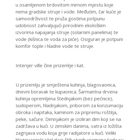
u osamljenom brdovitom mirnom mjestu koje
nema gradske struje i vode. Međutim, čar kuće je
samoodrživost te pruža gostima potpunu
udobnost zahvaljujući prirodnim ekološkim
izvorima napajanja struje (solarnim panelima) te
vode (kišnica te voda za piće). Osiguran je potpuni
komfor tople i hladne vode te struje.
Interijer ville čine prizemlje i kat.
U prizemlju je smještena kuhinja, blagovaonica,
dnevni boravak te kupaonica. Šarmantna drvena
kuhinja opremljena štednjakom (bez pećnice),
sudoperom, hladnjakom, priborom za konzumaciju
obroka i napitaka, kaminom za pripremu roštilja,
peke, sačure. Dimnjakom je izoliran dim koji se na
zadržava u kući. U zimskim danima, vatra iz ložišta
zagrijava vodu koja grije radijatore u kući. Veliki
blagovaonski stol daje štih starih vremena kada su